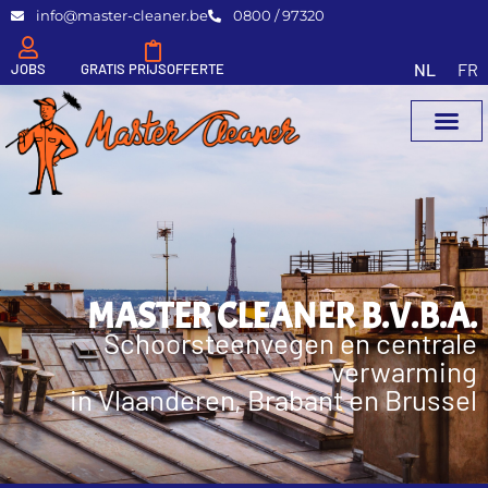
info@master-cleaner.be
0800 / 97320
NL
FR
JOBS
GRATIS PRIJSOFFERTE
MASTER CLEANER B.V.B.A.
Schoorsteenvegen en centrale
verwarming
in Vlaanderen, Brabant en Brussel