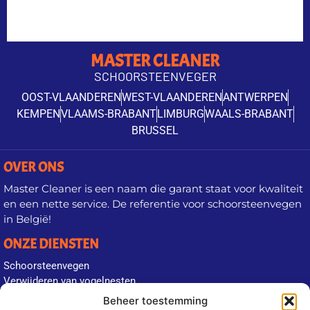
MASTER CLEANER
SCHOORSTEENVEGER
OOST-VLAANDEREN
WEST-VLAANDEREN
ANTWERPEN
KEMPEN
VLAAMS-BRABANT
LIMBURG
WAALS-BRABANT
BRUSSEL
OVER ONS
Master Cleaner is een naam die garant staat voor kwaliteit
en een nette service. De referentie voor schoorsteenvegen
in België!
ONZE DIENSTEN
Schoorsteenvegen
Verwijderen van vogelnesten
Plaatsen van roosters tegen vogelnesten
Beheer toestemming